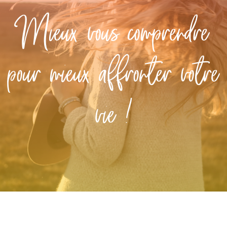
RESSOURCES OFFERTES
Mieux vous comprendre
BLOG
pour mieux affronter votre
QUI JE SUIS ?
vie !
CONTACT